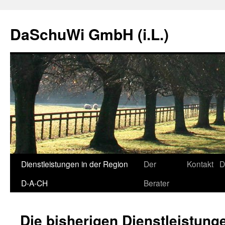
Zum
Inhalt
DaSchuWi GmbH (i.L.)
springen
Dienstleistungen in der Region
Der
Kontakt
D
D-A-CH
Berater
Die bisherigen Dienstleistun